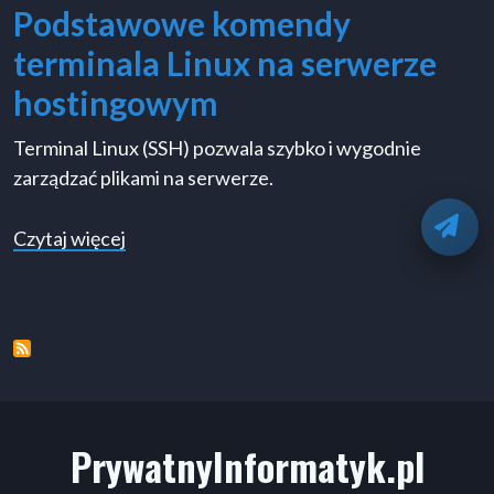
Podstawowe komendy
terminala Linux na serwerze
hostingowym
Terminal Linux (SSH) pozwala szybko i wygodnie
zarządzać plikami na serwerze.
O
o Podstawowe komendy terminala Linux n
Czytaj więcej
PrywatnyInformatyk.pl