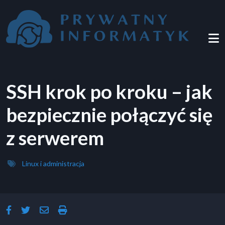
Przejdź do treści
SSH krok po kroku – jak
bezpiecznie połączyć się
z serwerem
Linux i administracja
facebook-f
twitter
envelope
print