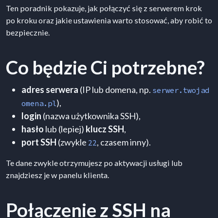
Ten poradnik pokazuje, jak połączyć się z serwerem krok
po kroku oraz jakie ustawienia warto stosować, aby robić to
bezpiecznie.
Co będzie Ci potrzebne?
adres serwera
(IP lub domena, np.
serwer.twojad
),
omena.pl
login
(nazwa użytkownika SSH),
hasło
lub (lepiej)
klucz SSH
,
port SSH
(zwykle
, czasem inny).
22
Te dane zwykle otrzymujesz po aktywacji usługi lub
znajdziesz je w panelu klienta.
Połączenie z SSH na