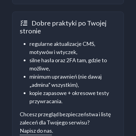
Dobre praktyki po Twojej
Dobre praktyki
stronie
regularne aktualizacje CMS,
motywów i wtyczek,
silne hasła oraz 2FA tam, gdzie to
możliwe,
minimum uprawnień (nie dawaj
„admina” wszystkim),
kopie zapasowe + okresowe testy
przywracania.
Chcesz przegląd bezpieczeństwa i listę
zaleceń dla Twojego serwisu?
Napisz do nas
.