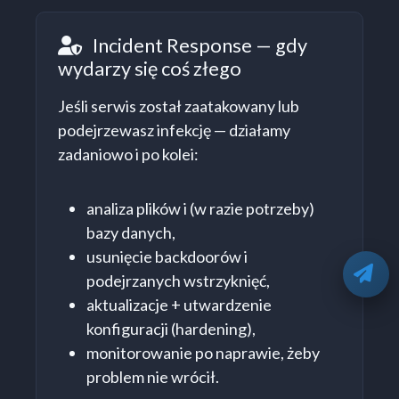
Incident Response — gdy
Incident Response
wydarzy się coś złego
Jeśli serwis został zaatakowany lub
podejrzewasz infekcję — działamy
zadaniowo i po kolei:
analiza plików i (w razie potrzeby)
bazy danych,
usunięcie backdoorów i
O
podejrzanych wstrzyknięć,
aktualizacje + utwardzenie
konfiguracji (hardening),
monitorowanie po naprawie, żeby
problem nie wrócił.