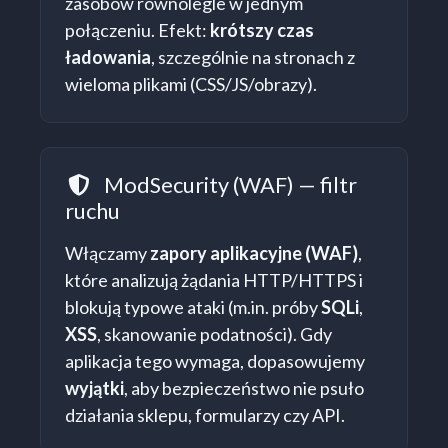
zasobów równolegle w jednym
połączeniu. Efekt:
krótszy czas
ładowania
, szczególnie na stronach z
wieloma plikami (CSS/JS/obrazy).
ModSecurity (WAF) — filtr
WAF
ruchu
Włączamy
zapory aplikacyjne (WAF)
,
które analizują żądania HTTP/HTTPS i
blokują typowe ataki (m.in. próby
SQLi
,
XSS
, skanowanie podatności). Gdy
aplikacja tego wymaga, dopasowujemy
wyjątki
, aby bezpieczeństwo nie psuło
działania sklepu, formularzy czy API.