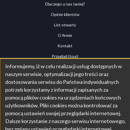
Dlaczego u nas taniej?
Opinie klientów
List otwarty
O firmie
Kontakt
Przegląd (tour)
Informujemy, iż w celu realizacji usług dostępnych w
Panel klienta
Use
naszym serwisie, optymalizacji jego treści oraz
dostosowania serwisu do Państwa indywidualnych
of
potrzeb korzystamy z informacji zapisanych za
pomocą plików cookies na urządzeniach końcowych
personal
użytkowników. Pliki cookies można kontrolować za
© 2026, PrywatnyInformatyk.pl, PROMSEL Tomasz
pomocą ustawień swojej przeglądarki internetowej.
data
Brzozowski, NIP: 9591583965
Dalsze korzystanie z naszego serwisu internetowego,
bez zmiany ustawień przeglądarki internetowej