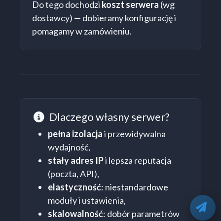
Do tego dochodzi
koszt serwera
(wg
dostawcy) — dobieramy konfigurację i
pomagamy w zamówieniu.
Dlaczego własny serwer?
Dlaczego własny serwer
pełna izolacja
i przewidywalna
wydajność,
stały adres IP
i lepsza reputacja
(poczta, API),
elastyczność
: niestandardowe
moduły i ustawienia,
O
skalowalność
: dobór parametrów