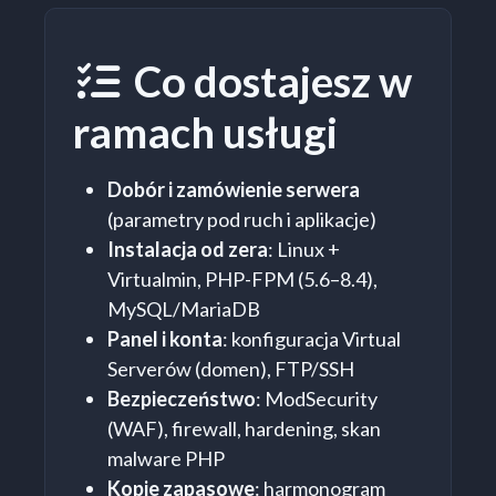
Co dostajesz w
Zakres usługi
ramach usługi
Dobór i zamówienie serwera
(parametry pod ruch i aplikacje)
Instalacja od zera
: Linux +
Virtualmin, PHP-FPM (5.6–8.4),
MySQL/MariaDB
Panel i konta
: konfiguracja Virtual
Serverów (domen), FTP/SSH
Bezpieczeństwo
: ModSecurity
(WAF), firewall, hardening, skan
malware PHP
Kopie zapasowe
: harmonogram