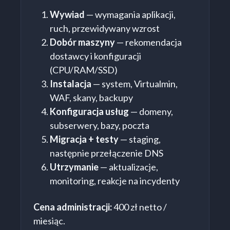
Wywiad
— wymagania aplikacji,
ruch, przewidywany wzrost
Dobór maszyny
— rekomendacja
dostawcy i konfiguracji
(CPU/RAM/SSD)
Instalacja
— system, Virtualmin,
WAF, skany, backupy
Konfiguracja usług
— domeny,
subserwery, bazy, poczta
Migracja + testy
— staging,
następnie przełączenie DNS
Utrzymanie
— aktualizacje,
monitoring, reakcje na incydenty
Cena administracji:
400 zł netto /
miesiąc.