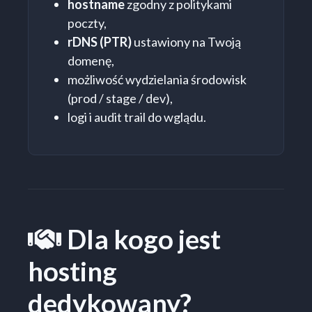
hostname
zgodny z politykami
poczty,
rDNS (PTR)
ustawiony na Twoją
domenę,
możliwość wydzielania środowisk
(prod / stage / dev),
logi i audit trail do wglądu.
Dla kogo jest
Dla kogo
hosting
dedykowany?