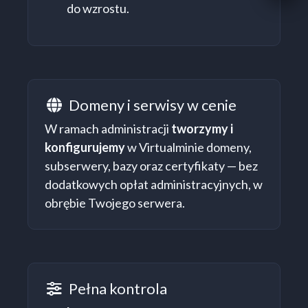
do wzrostu.
Domeny i serwisy w cenie
Domeny i serwisy
W ramach administracji
tworzymy i
konfigurujemy
w Virtualminie domeny,
subserwery, bazy oraz certyfikaty — bez
dodatkowych opłat administracyjnych, w
obrębie Twojego serwera.
Pełna kontrola
Pełna kontrola