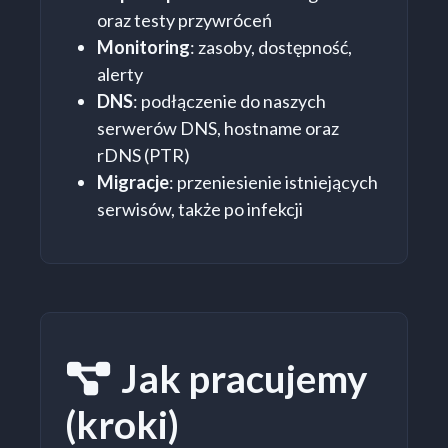
oraz testy przywróceń
Monitoring
: zasoby, dostępność,
alerty
DNS
: podłączenie do naszych
serwerów DNS, hostname oraz
rDNS (PTR)
Migracje
: przeniesienie istniejących
serwisów, także po infekcji
Jak pracujemy
Proces wdroż
(kroki)