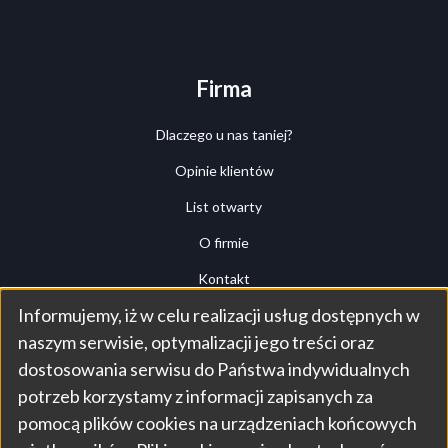
Firma
Dlaczego u nas taniej?
Opinie klientów
List otwarty
O firmie
Kontakt
Informujemy, iż w celu realizacji usług dostępnych w
Przegląd (tour)
Use
naszym serwisie, optymalizacji jego treści oraz
Panel klienta
dostosowania serwisu do Państwa indywidualnych
of
potrzeb korzystamy z informacji zapisanych za
pomocą plików cookies na urządzeniach końcowych
personal