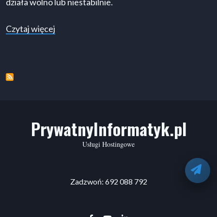
działa wolno lub niestabilnie.
o Dlaczego warto zmienić hosting WordPress
Czytaj więcej
PrywatnyInformatyk.pl
Usługi Hostingowe
O
Zadzwoń: 692 088 792