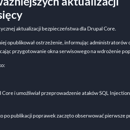
ażniejszych aktualizacji
sięcy
cznej aktualizacji bezpieczeństwa dla Drupal Core.
iej opublikował ostrzeżenie, informując administratorów 
alecając przygotowanie okna serwisowego na wdrożenie po
ko:
l Core i umożliwiał przeprowadzenie ataków SQL Injectio
ko po publikacji poprawek zaczęto obserwować pierwsze 