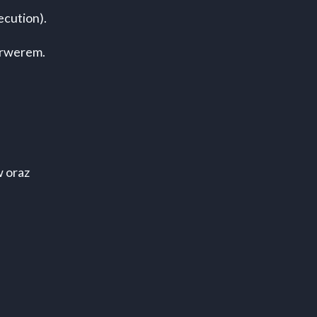
ecution).
erwerem.
w oraz