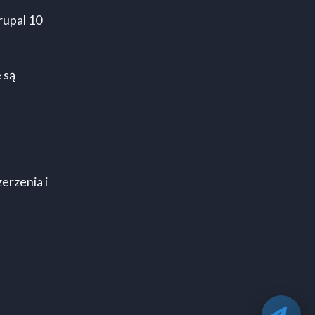
rupal 10
 są
erzenia i
Od