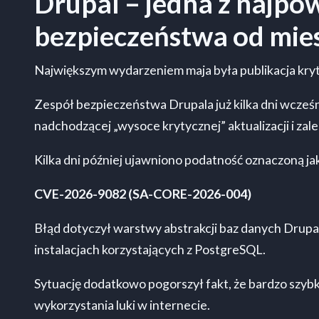
Drupal – jedna z najpow
bezpieczeństwa od mie
Największym wydarzeniem maja była publikacja kryty
Zespół bezpieczeństwa Drupala już kilka dni wcześn
nadchodzącej „wysoce krytycznej” aktualizacji i z
Kilka dni później ujawniono podatność oznaczoną ja
CVE-2026-9082 (SA-CORE-2026-004)
Błąd dotyczył warstwy abstrakcji baz danych Drupa
instalacjach korzystających z PostgreSQL.
Sytuację dodatkowo pogorszył fakt, że bardzo szyb
wykorzystania luki w internecie.