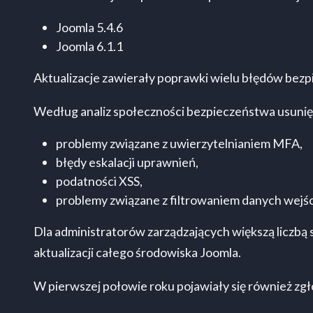
Joomla 5.4.6
Joomla 6.1.1
Aktualizacje zawierały poprawki wielu błędów bez
Według analiz społeczności bezpieczeństwa usunięt
problemy związane z uwierzytelnianiem MFA,
błędy eskalacji uprawnień,
podatności XSS,
problemy związane z filtrowaniem danych wejś
Dla administratorów zarządzających większą liczbą
aktualizacji całego środowiska Joomla.
W pierwszej połowie roku pojawiały się również zg