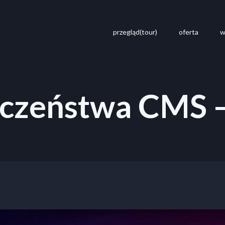
przegląd(tour)
oferta
w
eczeństwa CMS 