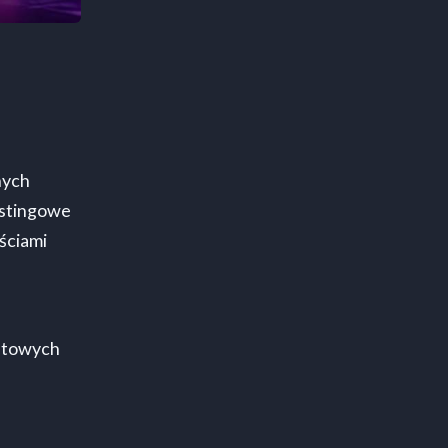
nych
ostingowe
ściami
netowych