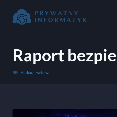
Przejdź do treści
Raport bezpi
Aplikacje webowe