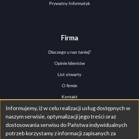
Prywatny Informatyk
Firma
Dlaczego u nas taniej?
Opinie klientów
List otwarty
O firmie
Kontakt
Informujemy, iż w celu realizacji usług dostępnych w
Przegląd (tour)
Use
naszym serwisie, optymalizacji jego treści oraz
Panel klienta
dostosowania serwisu do Państwa indywidualnych
of
potrzeb korzystamy z informacji zapisanych za