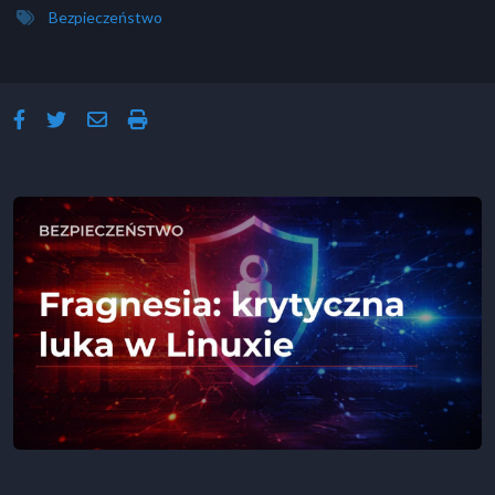
Bezpieczeństwo
facebook-f
twitter
envelope
print