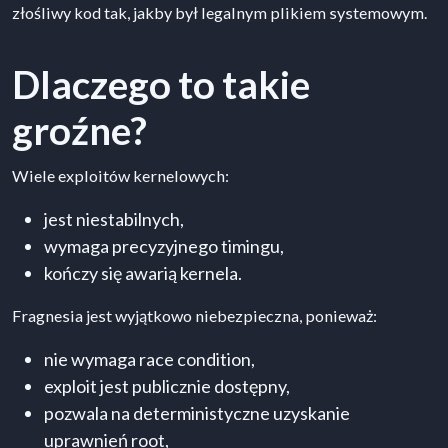
złośliwy kod tak, jakby był legalnym plikiem systemowym.
Dlaczego to takie
groźne?
Wiele exploitów kernelowych:
jest niestabilnych,
wymaga precyzyjnego timingu,
kończy się awarią kernela.
Fragnesia jest wyjątkowo niebezpieczna, ponieważ:
nie wymaga race condition,
exploit jest publicznie dostępny,
pozwala na deterministyczne uzyskanie
uprawnień root,