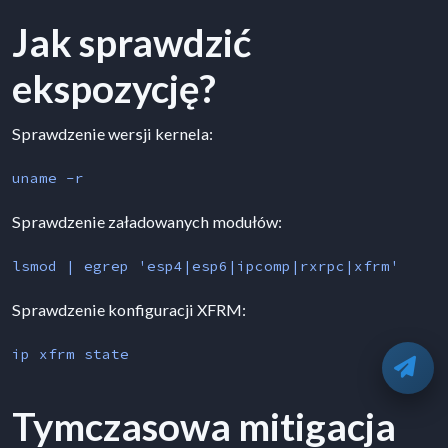
Jak sprawdzić
ekspozycję?
Sprawdzenie wersji kernela:
uname -r
Sprawdzenie załadowanych modułów:
lsmod | egrep 'esp4|esp6|ipcomp|rxrpc|xfrm'
Sprawdzenie konfiguracji XFRM:
ip xfrm state
O
Tymczasowa mitigacja