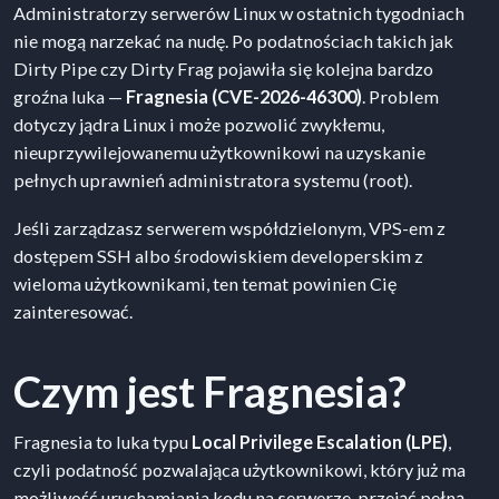
Administratorzy serwerów Linux w ostatnich tygodniach
nie mogą narzekać na nudę. Po podatnościach takich jak
Dirty Pipe czy Dirty Frag pojawiła się kolejna bardzo
groźna luka —
Fragnesia (CVE-2026-46300)
. Problem
dotyczy jądra Linux i może pozwolić zwykłemu,
nieuprzywilejowanemu użytkownikowi na uzyskanie
pełnych uprawnień administratora systemu (root).
Jeśli zarządzasz serwerem współdzielonym, VPS-em z
dostępem SSH albo środowiskiem developerskim z
wieloma użytkownikami, ten temat powinien Cię
zainteresować.
Czym jest Fragnesia?
Fragnesia to luka typu
Local Privilege Escalation (LPE)
,
czyli podatność pozwalająca użytkownikowi, który już ma
możliwość uruchamiania kodu na serwerze, przejąć pełną