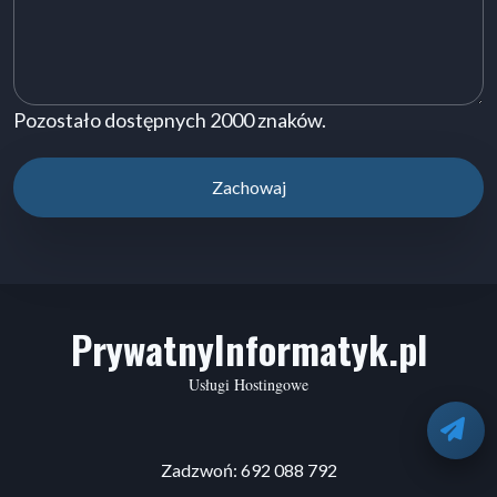
Pozostało dostępnych
2000
znaków.
PrywatnyInformatyk.pl
Usługi Hostingowe
O
Zadzwoń: 692 088 792