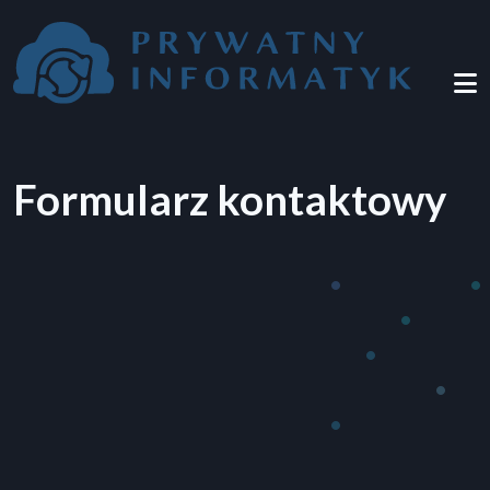
Przejdź do treści
Formularz kontaktowy