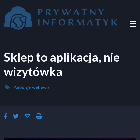
Przejdź do treści
Sklep to aplikacja, nie
wizytówka
Aplikacje webowe
facebook-f
twitter
envelope
print